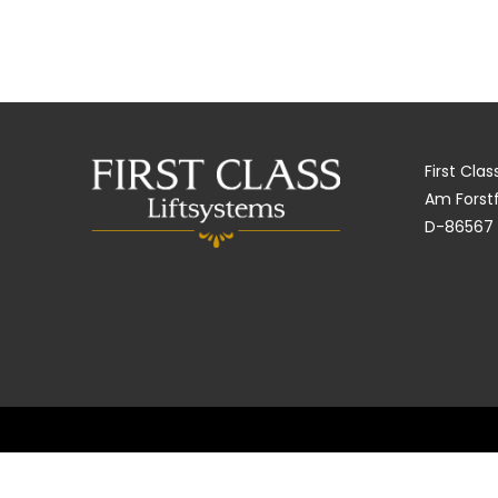
First Cla
Am Forstf
D-86567 