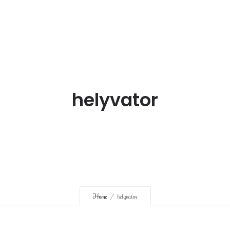
HOME
ÜBER UNS
SERVICE
PRODUKTE
helyvator
Home
helyvator